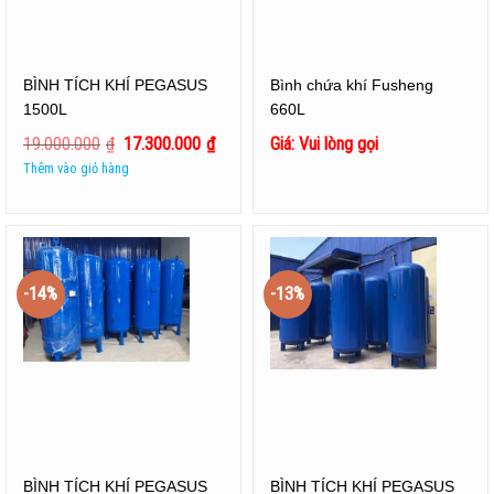
BÌNH TÍCH KHÍ PEGASUS
Bình chứa khí Fusheng
1500L
660L
19.000.000
₫
17.300.000
₫
Giá: Vui lòng gọi
Thêm vào giỏ hàng
-14%
-13%
BÌNH TÍCH KHÍ PEGASUS
BÌNH TÍCH KHÍ PEGASUS