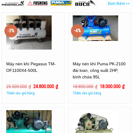
Xem thêm >>
-3%
-4%
Máy nén khí Pegasus TM-
Máy nén khí Puma PK-2100
OF1100X4-500L
đài loan, công suất 2HP,
bình chứa 95L
25.500.000
₫
24.800.000
₫
18.800.000
₫
18.000.000
₫
Thêm vào giỏ hàng
Thêm vào giỏ hàng