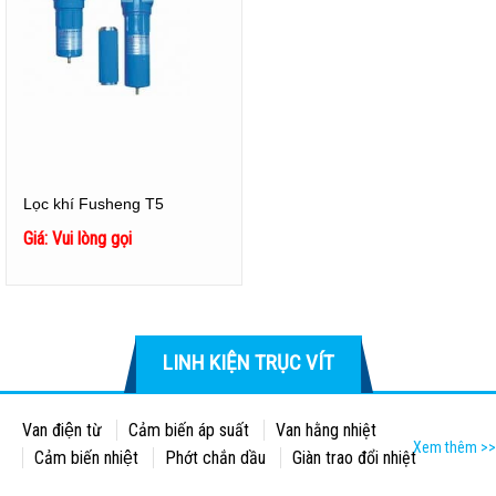
Lọc khí Fusheng T5
Giá: Vui lòng gọi
LINH KIỆN TRỤC VÍT
Van điện từ
Cảm biến áp suất
Van hằng nhiệt
Xem thêm >>
Cảm biến nhiệt
Phớt chắn dầu
Giàn trao đổi nhiệt
Bảng điều khiển
Thước thăm dầu
Lọc khí
Lọc dầu