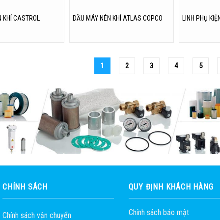
 KHÍ CASTROL
DẦU MÁY NÉN KHÍ ATLAS COPCO
LINH PHỤ KIỆ
1
2
3
4
5
CHÍNH SÁCH
QUY ĐỊNH KHÁCH HÀNG
Chính sách bảo mật
Chính sách vận chuyển