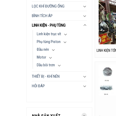
LỌC KHÍ ĐƯỜNG ỐNG
BÌNH TÍCH ÁP
LINH KIỆN - PHỤ TÙNG
Linh kiện trục vít
Phụ tùng Piston
Đầu nén
LINH KIỆN T
Motor
Dầu bôi trơn
THIẾT BỊ - KHÍ NÉN
HỎI ĐÁP