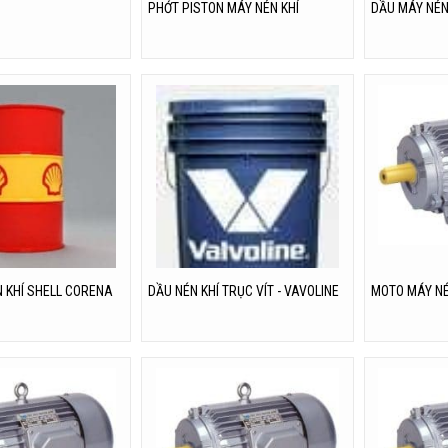
PHỚT PISTON MÁY NÉN KHÍ
DẦU MÁY NÉN
 KHÍ SHELL CORENA
DẦU NÉN KHÍ TRỤC VÍT - VAVOLINE
MOTO MÁY NÉ