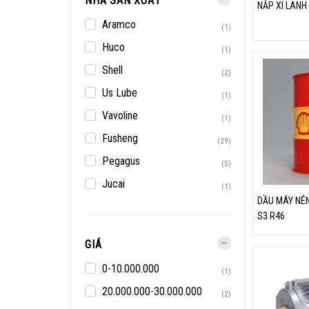
NHÀ SẢN XUẤT
NẮP XI LANH
Aramco
(1)
Huco
(1)
Shell
(2)
Us Lube
(1)
Vavoline
(1)
Fusheng
(29)
Pegagus
(5)
Jucai
(1)
DẦU MÁY NÉN
S3 R46
GIÁ
0-10.000.000
(1)
20.000.000-30.000.000
(2)