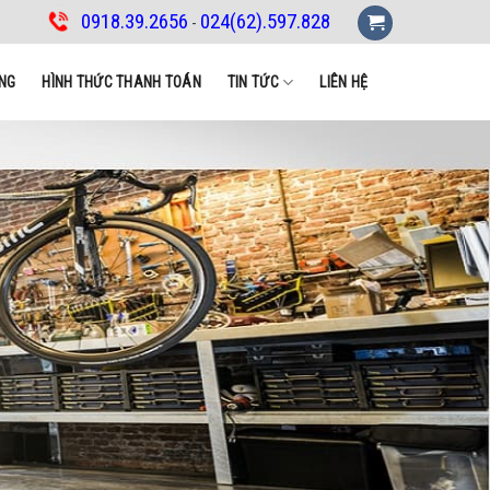
0918.39.2656
024(62).597.828
-
NG
HÌNH THỨC THANH TOÁN
TIN TỨC
LIÊN HỆ