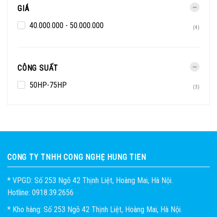
GIÁ
40.000.000 - 50.000.000
(4)
CÔNG SUẤT
50HP-75HP
(3)
CÔNG TY TNHH CÔNG NGHỆ HÙNG TIẾN
* VPGD: Số 253 Ngõ 42 Thịnh Liệt, Hoàng Mai, Hà Nội.
Hotline: 0918.39.2656
* Kho hàng: Số 253 Ngõ 42 Thịnh Liệt, Hoàng Mai, Hà Nội.