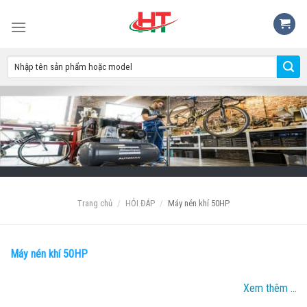
Skip
to
content
Trang chủ
/
HỎI ĐÁP
/
Máy nén khí 50HP
LỌC
Máy nén khí 50HP
Xem thêm ...