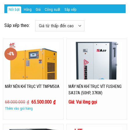
Nổi bật
Hãng
Giá
Công suất
Sắp xếp
Sắp xếp theo:
-4%
MÁY NÉN KHÍ TRỤC VÍT TMPM50A
MÁY NÉN KHÍ TRỤC VÍT FUSHENG
SA37A (50HP, 37KW)
68.000.000
₫
65.500.000
₫
Giá: Vui lòng gọi
Thêm vào giỏ hàng