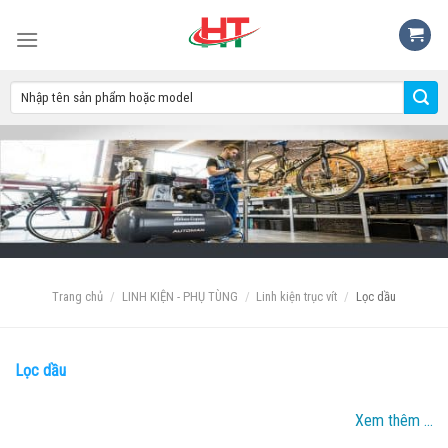
Skip
to
content
Trang chủ
/
LINH KIỆN - PHỤ TÙNG
/
Linh kiện trục vít
/
Lọc dầu
LỌC
Lọc dầu
Xem thêm ...