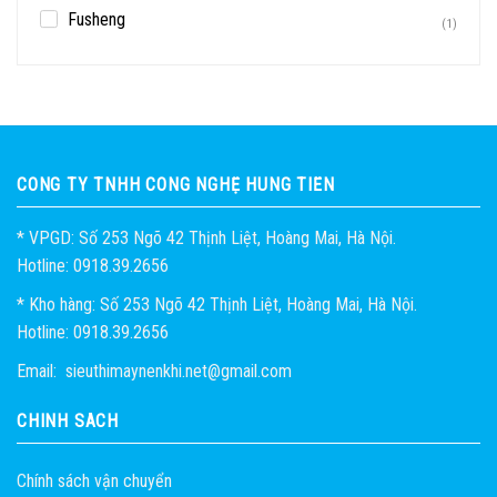
Fusheng
(1)
CÔNG TY TNHH CÔNG NGHỆ HÙNG TIẾN
* VPGD: Số 253 Ngõ 42 Thịnh Liệt, Hoàng Mai, Hà Nội.
Hotline: 0918.39.2656
* Kho hàng: Số 253 Ngõ 42 Thịnh Liệt, Hoàng Mai, Hà Nội.
Hotline: 0918.39.2656
Email: sieuthimaynenkhi.net@gmail.com
CHÍNH SÁCH
Chính sách vận chuyển