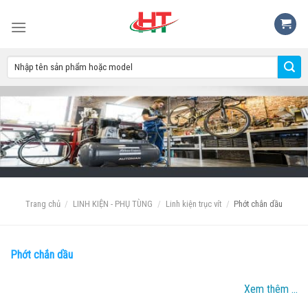
Skip
to
content
Trang chủ
/
LINH KIỆN - PHỤ TÙNG
/
Linh kiện trục vít
/
Phớt chắn dầu
LỌC
Phớt chắn dầu
Xem thêm ...