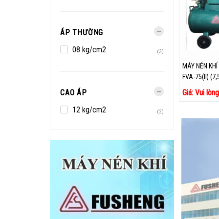
ÁP THƯỜNG
08 kg/cm2
(3)
MÁY NÉN KHÍ
FVA-75(II) (7
CAO ÁP
Giá: Vui lòn
12 kg/cm2
(2)