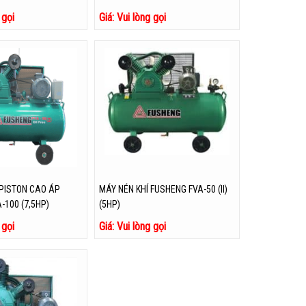
 gọi
Giá: Vui lòng gọi
 PISTON CAO ÁP
MÁY NÉN KHÍ FUSHENG FVA-50 (II)
-100 (7,5HP)
(5HP)
 gọi
Giá: Vui lòng gọi