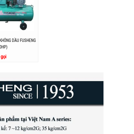
 KHÔNG DẦU FUSHENG
10HP)
 gọi