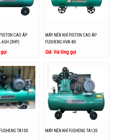
 PISTON CAO ÁP
MÁY NÉN KHÍ PISTON CAO ÁP
-65H (3HP)
FUSHENG HVA-80
 gọi
Giá: Vui lòng gọi
 FUSHENG TA100
MÁY NÉN KHÍ FUSHENG TA120