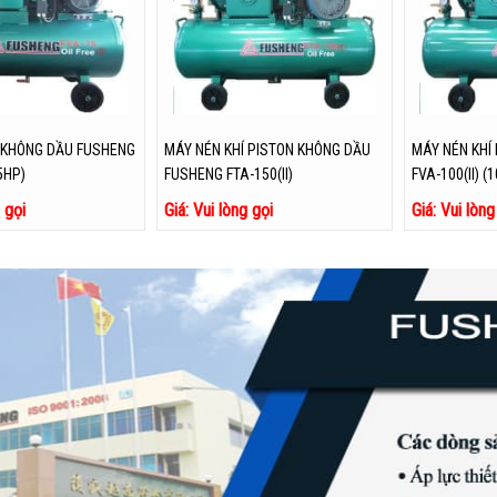
 KHÔNG DẦU FUSHENG
MÁY NÉN KHÍ PISTON KHÔNG DẦU
MÁY NÉN KHÍ
,5HP)
FUSHENG FTA-150(II)
FVA-100(II) (
g gọi
Giá: Vui lòng gọi
Giá: Vui lòng