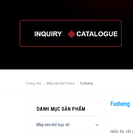
Trang chủ
/
Máy nén khí Piston
/
Fusheng
Fusheng
DANH MỤC SẢN PHẨM
Máy nén khí trục vít
Hiển thị tất