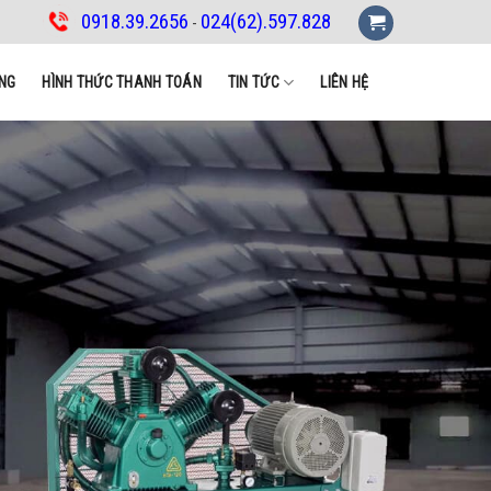
0918.39.2656
024(62).597.828
-
NG
HÌNH THỨC THANH TOÁN
TIN TỨC
LIÊN HỆ