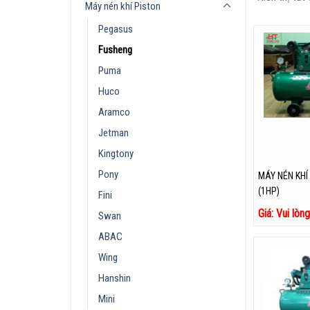
Máy nén khí Piston
Pegasus
Fusheng
Puma
Huco
Aramco
Jetman
Kingtony
Pony
MÁY NÉN KHÍ
(1HP)
Fini
Giá: Vui lòn
Swan
ABAC
Wing
Hanshin
Mini