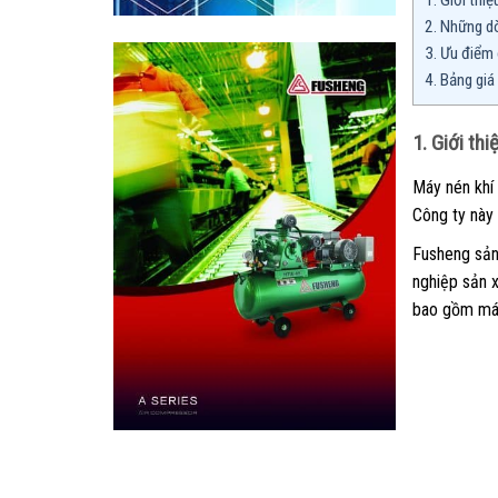
1. Giới thi
2. Những d
3. Ưu điểm
4. Bảng gi
1. Giới th
Máy nén khí 
Công ty này 
Fusheng sản
nghiệp sản 
bao gồm máy 