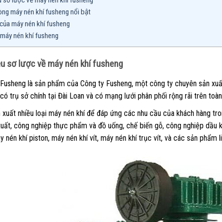
ệu sơ lược về máy nén khí fusheng
òng máy nén khí fusheng nổi bật
 của máy nén khí fusheng
á máy nén khí fusheng
iệu sơ lược về máy nén khí fusheng
Fusheng là sản phẩm của Công ty Fusheng, một công ty chuyên sản xuất v
có trụ sở chính tại Đài Loan và có mạng lưới phân phối rộng rãi trên toàn 
 xuất nhiều loại máy nén khí để đáp ứng các nhu cầu của khách hàng t
xuất, công nghiệp thực phẩm và đồ uống, chế biến gỗ, công nghiệp dầu k
nén khí piston, máy nén khí vít, máy nén khí trục vít, và các sản phẩm l