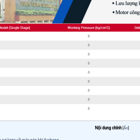
Nội dung chính
[
Ẩn
]