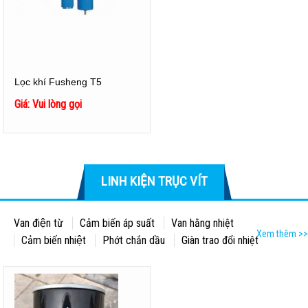
Lọc khí Fusheng T5
Giá: Vui lòng gọi
LINH KIỆN TRỤC VÍT
Van điện từ
Cảm biến áp suất
Van hằng nhiệt
Xem thêm >>
Cảm biến nhiệt
Phớt chắn dầu
Giàn trao đổi nhiệt
Bảng điều khiển
Thước thăm dầu
Lọc khí
Lọc dầu
Tách dầu