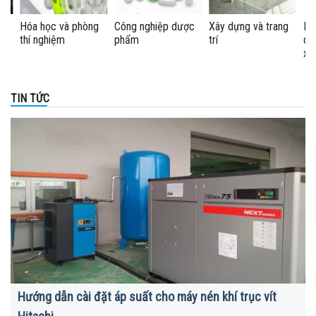
 và trang
Máy nén khí cho
Công nghiệp sản
Sửa chữa ô tô / 
dây chuyền sản
xuất
máy / xe đạp
xuất khẩu trang
TIN TỨC
Hướng dẫn cài đặt áp suất cho máy nén khí trục vít