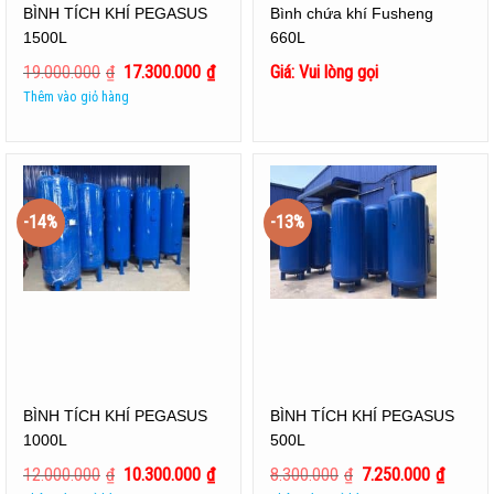
BÌNH TÍCH KHÍ PEGASUS
Bình chứa khí Fusheng
1500L
660L
19.000.000
₫
17.300.000
₫
Giá: Vui lòng gọi
Thêm vào giỏ hàng
-14%
-13%
BÌNH TÍCH KHÍ PEGASUS
BÌNH TÍCH KHÍ PEGASUS
1000L
500L
12.000.000
₫
10.300.000
₫
8.300.000
₫
7.250.000
₫