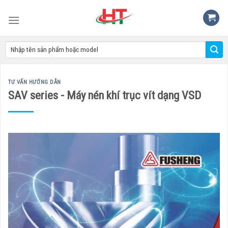
Skip
to
content
TƯ VẤN HƯỚNG DẪN
SAV series - Máy nén khí trục vít dạng VSD