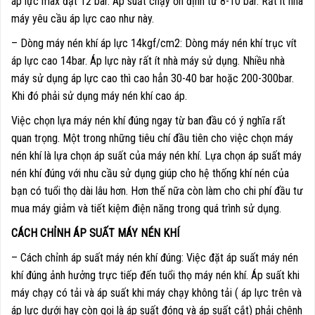
áp lực max đạt 12 bar. Áp suất chạy ổn định từ 8-10 bar. Rất ít nhà
máy yêu cầu áp lực cao như này.
– Dòng máy nén khí áp lực 14kgf/cm2: Dòng máy nén khí trục vít
áp lực cao 14bar. Áp lực này rất ít nhà máy sử dụng. Nhiều nhà
máy sử dụng áp lực cao thì cao hẳn 30-40 bar hoặc 200-300bar.
Khi đó phải sử dụng máy nén khí cao áp.
Việc chọn lựa máy nén khí đúng ngay từ ban đầu có ý nghĩa rất
quan trọng. Một trong những tiêu chí đầu tiên cho việc chọn máy
nén khí là lựa chọn áp suất của máy nén khí. Lựa chọn áp suất máy
nén khí đúng với nhu cầu sử dụng giúp cho hệ thống khí nén của
bạn có tuổi thọ dài lâu hơn. Hơn thế nữa còn làm cho chi phí đầu tư
mua máy giảm và tiết kiệm điện năng trong quá trình sử dụng.
CÁCH CHỈNH ÁP SUẤT MÁY NÉN KHÍ
– Cách chỉnh áp suất máy nén khí đúng: Việc đặt áp suất máy nén
khí đúng ảnh hưởng trực tiếp đến tuổi thọ máy nén khí. Áp suất khi
máy chạy có tải và áp suất khi máy chạy không tải ( áp lực trên và
áp lực dưới hay còn gọi là áp suất đóng và áp suất cắt) phải chênh