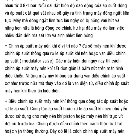
nhau từ 0.8-1 bar. Nếu cài đặt biên độ dao động của áp suất đóng
và áp suất cắt quá sát nhau sẽ gây ra tình trạng máy đóng ngắt liên
tục. Máy mà đóng ngắt liên tục lâu ngày sẽ bị hỏng van hút và
nặng hơn nữa là hỏng động cơ chính, hư hại đầu máy do làm việc
nhiều dẫn đến ma sát lớn và sinh nhiệt làm hỏng.
– Chỉnh áp suất máy nén khí ở vị trí nào ? đa số máy nén khí được
chỉnh áp suất thông qua rơ le áp suất khí nén hoặc van điều chỉnh
áp suất ( modulator valve). Các máy hiện đại ngày nay thì cách
chỉnh áp suất máy nén khí rất đơn giản là bấm nút trên màn hình
điều khiển. Những máy này không sử dụng van điểu chỉnh áp suất
cơ như trước nữa mà thay vào đó là van điện từ, điều chỉnh áp suất
máy nén khí theo tín hiệu điện.
+ Điều chỉnh áp suất máy nén khí thông qua công tắc áp suất hoặc
rơ le áp suất: Công tắc áp suất hoặc rơ le áp suất khí nén chủ yếu
được sử dụng cho máy nén khí piston hoặc máy nén khí trục vít
đời cũ trước kia. Chúng được điều chỉnh theo cách thức bật tắt
hoặc vặn thông thường. Đây có lẽ là cách chỉnh áp suất máy nén