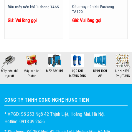
Đầu máy nén khí Fusheng
Đầu máy nén khí Fusheng TA65
TA120
Giá: Vui lòng gọi
Giá: Vui lòng gọi
MÁY SẤY KHÍ
LỌC KHÍ
BÌNH TÍCH
LINH KIỆN -
THIẾT BỊ - KHÍ
HỎI ĐÁ
ĐƯỜNG ỐNG
ÁP
PHỤ TÙNG
NÉN
1
2
CÔNG TY TNHH CÔNG NGHỆ HÙNG TIẾN
* VPGD: Số 253 Ngõ 42 Thịnh Liệt, Hoàng Mai, Hà Nội.
Hotline: 0918.39.2656
* Kho hàng: Số 253 Ngõ 42 Thịnh Liệt, Hoàng Mai, Hà Nội.