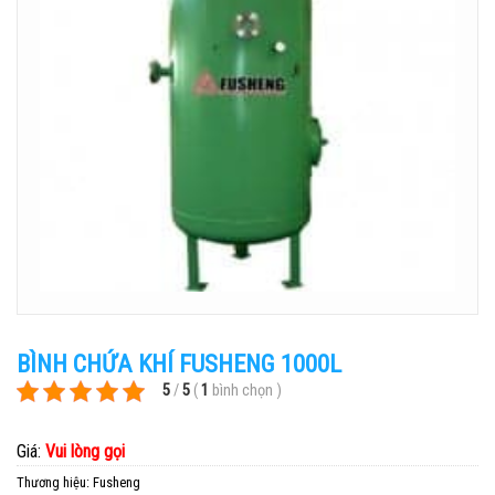
BÌNH CHỨA KHÍ FUSHENG 1000L
5
/
5
(
1
bình chọn
)
Giá:
Vui lòng gọi
Thương hiệu:
Fusheng