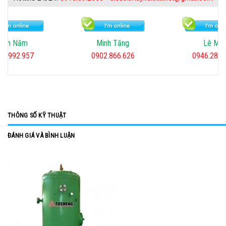
Minh Tăng
Lê Mai
Minh 
0902.866.626
0946.282.567
0918.39
THÔNG SỐ KỸ THUẬT
ĐÁNH GIÁ VÀ BÌNH LUẬN