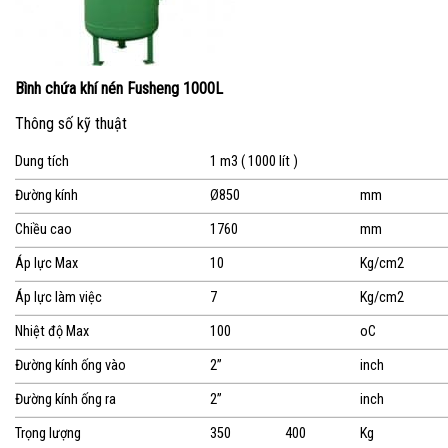
Bình chứa khí nén Fusheng 1000L
Thông số kỹ thuật
Dung tích
1 m3 ( 1000 lít )
Đường kính
Ø850
mm
Chiều cao
1760
mm
Áp lực Max
10
Kg/cm2
Áp lực làm việc
7
Kg/cm2
Nhiệt độ Max
100
oC
Đường kính ống vào
2”
inch
Đường kính ống ra
2”
inch
Trọng lượng
350
400
Kg