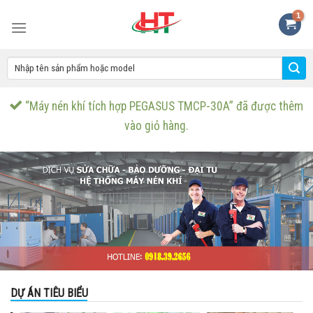
Skip
to
content
“Máy nén khí tích hợp PEGASUS TMCP-30A” đã được thêm
vào giỏ hàng.
DỰ ÁN TIÊU BIỂU