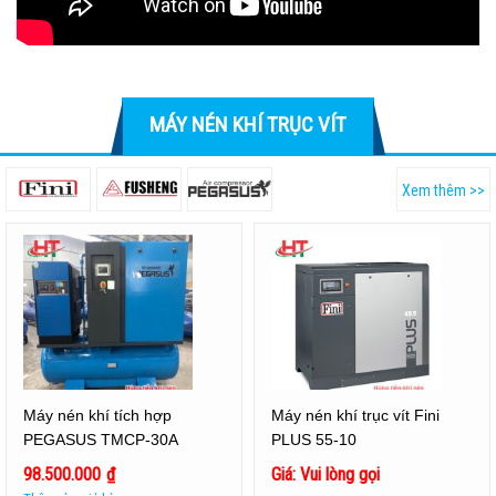
MÁY NÉN KHÍ TRỤC VÍT
Xem thêm >>
Máy nén khí tích hợp
Máy nén khí trục vít Fini
PEGASUS TMCP-30A
PLUS 55-10
98.500.000
₫
Giá: Vui lòng gọi