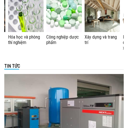
e
Hóa học và phòng
Công nghiệp dược
Xây dựng và trang
Máy 
thí nghiệm
phẩm
trí
dây 
xuất
TIN TỨC