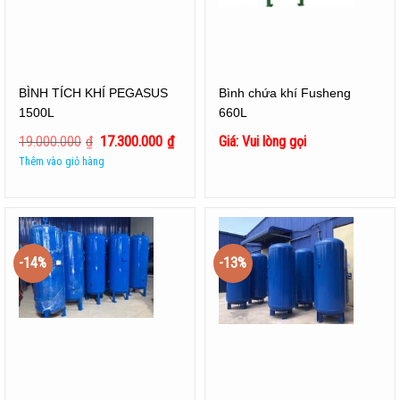
BÌNH TÍCH KHÍ PEGASUS
Bình chứa khí Fusheng
1500L
660L
19.000.000
₫
17.300.000
₫
Giá: Vui lòng gọi
Thêm vào giỏ hàng
-14%
-13%