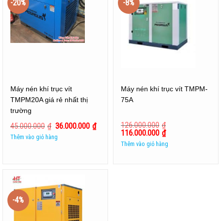
-20%
-8%
Máy nén khí trục vít
Máy nén khí trục vít TMPM-
TMPM20A giá rẻ nhất thị
75A
trường
126.000.000
₫
45.000.000
₫
36.000.000
₫
116.000.000
₫
Thêm vào giỏ hàng
Thêm vào giỏ hàng
-4%