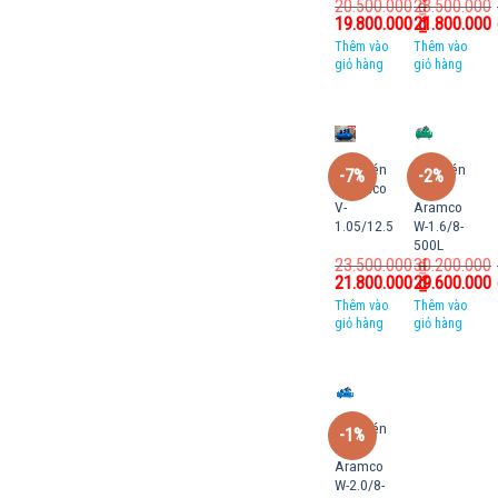
20.500.000
23.500.000
₫
19.800.000
21.800.000
₫
Thêm vào
Thêm vào
giỏ hàng
giỏ hàng
Máy nén
Máy nén
-7%
-2%
khí Huco
khí
V-
Aramco
1.05/12.5
W-1.6/8-
500L
23.500.000
30.200.000
₫
21.800.000
29.600.000
₫
Thêm vào
Thêm vào
giỏ hàng
giỏ hàng
Máy nén
-1%
khí
Aramco
W-2.0/8-