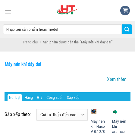
Skip
to
content
Trang chủ
/
Sản phẩm được gắn thẻ “Máy nén khí dây đai”
LỌC
Máy nén khí dây đai
Xem thêm ...
Nổi bật
Hãng
Giá
Công suất
Sắp xếp
Sắp xếp theo:
Máy nén
Máy nén
khí Huco
khí
V-0.12/8-
aramco