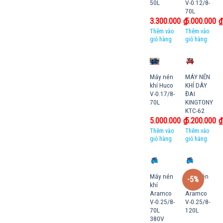
50L
V-0.12/8-
70L
3.300.000
₫
5.000.000
₫
Thêm vào
Thêm vào
giỏ hàng
giỏ hàng
Máy nén
MÁY NÉN
khí Huco
KHÍ DÂY
V-0.17/8-
ĐAI
70L
KINGTONY
KTC-62
5.000.000
₫
5.200.000
₫
Thêm vào
Thêm vào
giỏ hàng
giỏ hàng
Máy nén
Máy nén
-5%
khí
khí
Aramco
Aramco
V-0.25/8-
V-0.25/8-
70L
120L
380V