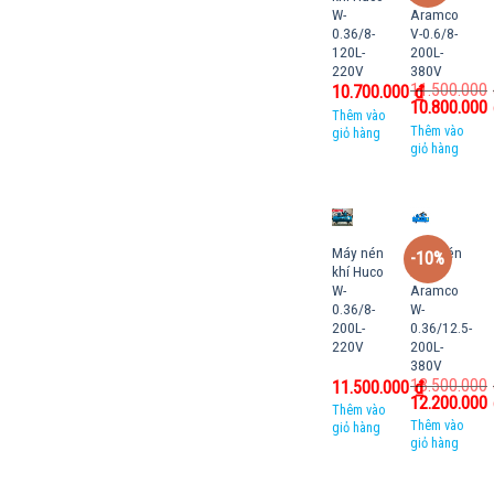
W-
Aramco
0.36/8-
V-0.6/8-
120L-
200L-
220V
380V
11.500.000
10.700.000
₫
10.800.000
Thêm vào
Thêm vào
giỏ hàng
giỏ hàng
Máy nén
Máy nén
-10%
khí Huco
khí
W-
Aramco
0.36/8-
W-
200L-
0.36/12.5-
220V
200L-
380V
13.500.000
11.500.000
₫
12.200.000
Thêm vào
Thêm vào
giỏ hàng
giỏ hàng