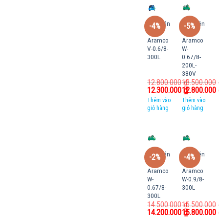
Máy nén
Máy nén
-4%
-5%
khí
khí
Aramco
Aramco
V-0.6/8-
W-
300L
0.67/8-
200L-
380V
12.800.000
13.500.000
₫
12.300.000
12.800.000
₫
Thêm vào
Thêm vào
giỏ hàng
giỏ hàng
Máy nén
Máy nén
-2%
-4%
khí
khí
Aramco
Aramco
W-
W-0.9/8-
0.67/8-
300L
300L
14.500.000
16.500.000
₫
14.200.000
15.800.000
₫