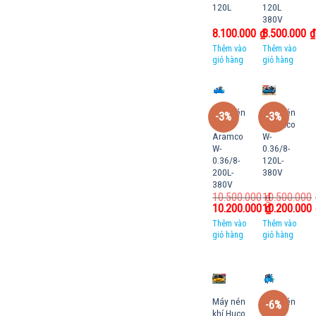
120L
120L
380V
8.100.000
₫
8.500.000
₫
Thêm vào
Thêm vào
giỏ hàng
giỏ hàng
Máy nén
Máy nén
-3%
-3%
khí
khí Huco
Aramco
W-
W-
0.36/8-
0.36/8-
120L-
200L-
380V
380V
10.500.000
10.500.000
₫
10.200.000
10.200.000
₫
Thêm vào
Thêm vào
giỏ hàng
giỏ hàng
Máy nén
Máy nén
-6%
khí Huco
khí