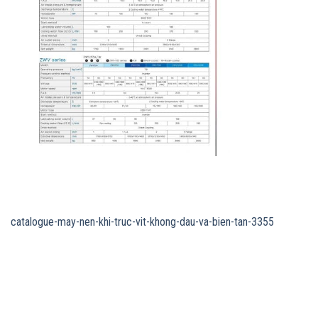
catalogue-may-nen-khi-truc-vit-khong-dau-va-bien-tan-3355