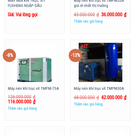
MÁY NÉN KHÍ TRỤC VÍT
Máy nén khí trục vít TMPM20A
FUSHENG NGẬP DẦU
giá rẻ nhất thị trường
Giá: Vui lòng gọi
45.000.000
₫
36.000.000
₫
Thêm vào giỏ hàng
-8%
-13%
Máy nén khí trục vít TMPM-75A
Máy nén khí trục vít TMPM30A
126.000.000
₫
48.000.000
₫
42.000.000
₫
116.000.000
₫
Thêm vào giỏ hàng
Thêm vào giỏ hàng