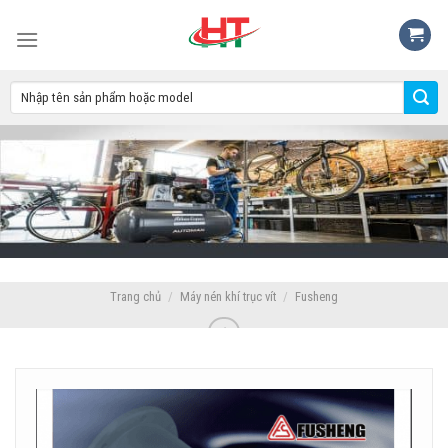
Skip
to
content
Trang chủ
/
Máy nén khí trục vít
/
Fusheng