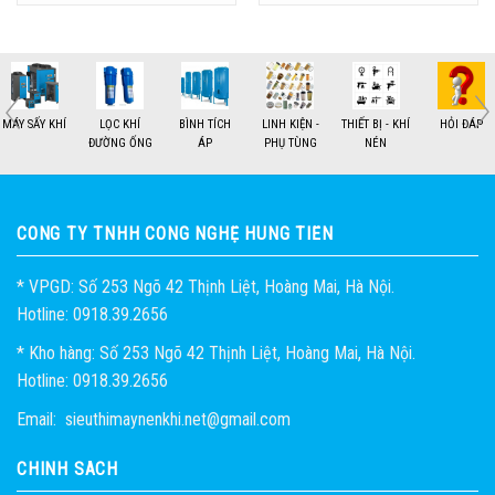
MÁY SẤY KHÍ
LỌC KHÍ
BÌNH TÍCH
LINH KIỆN -
THIẾT BỊ - KHÍ
HỎI ĐÁP
ĐƯỜNG ỐNG
ÁP
PHỤ TÙNG
NÉN
1
2
CÔNG TY TNHH CÔNG NGHỆ HÙNG TIẾN
* VPGD: Số 253 Ngõ 42 Thịnh Liệt, Hoàng Mai, Hà Nội.
Hotline: 0918.39.2656
* Kho hàng: Số 253 Ngõ 42 Thịnh Liệt, Hoàng Mai, Hà Nội.
Hotline: 0918.39.2656
Email: sieuthimaynenkhi.net@gmail.com
CHÍNH SÁCH