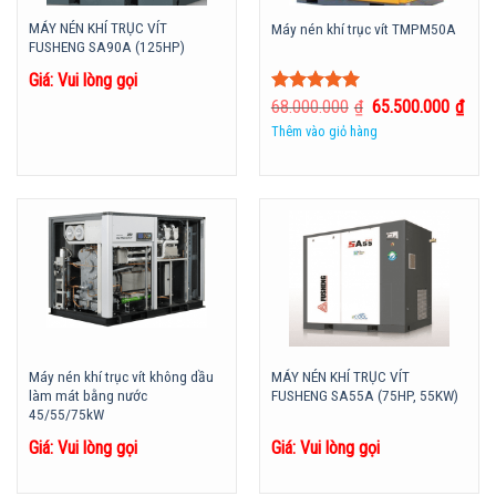
MÁY NÉN KHÍ TRỤC VÍT
Máy nén khí trục vít TMPM50A
FUSHENG SA90A (125HP)
Giá: Vui lòng gọi
Được xếp
68.000.000
₫
65.500.000
₫
hạng
5.00
5
Thêm vào giỏ hàng
sao
Máy nén khí trục vít không dầu
MÁY NÉN KHÍ TRỤC VÍT
làm mát bằng nước
FUSHENG SA55A (75HP, 55KW)
45/55/75kW
Giá: Vui lòng gọi
Giá: Vui lòng gọi