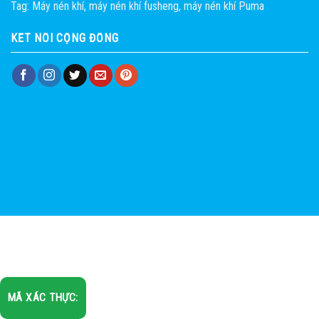
Tag:
Máy nén khí
,
máy nén khí fusheng
,
máy nén khí Puma
KẾT NỐI CỘNG ĐỒNG
MÃ XÁC THỰC: