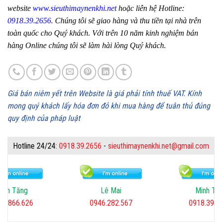
website
www.sieuthimaynenkhi.net
hoặc liên hệ Hotline:
0918.39.2656
. Chúng tôi sẽ giao hàng và thu tiền tại nhà trên
toàn quốc cho Quý khách. Với trên 10 năm kinh nghiệm bán
hàng Online chúng tôi sẽ làm hài lòng Quý khách.
Giá bán niêm yết trên Website là giá phải tính thuế VAT. Kính
mong quý khách lấy hóa đơn đỏ khi mua hàng để tuân thủ đúng
quy định của pháp luật
Hotline 24/24:
0918.39.2656
-
sieuthimaynenkhi.net@gmail.com
inh Tăng
Lê Mai
Minh Tiế
02.866.626
0946.282.567
0918.39.2