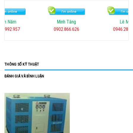
Minh Tăng
Lê Mai
Minh Ti
02.866.626
0946.282.567
0918.39.
THÔNG SỐ KỸ THUẬT
ĐÁNH GIÁ VÀ BÌNH LUẬN