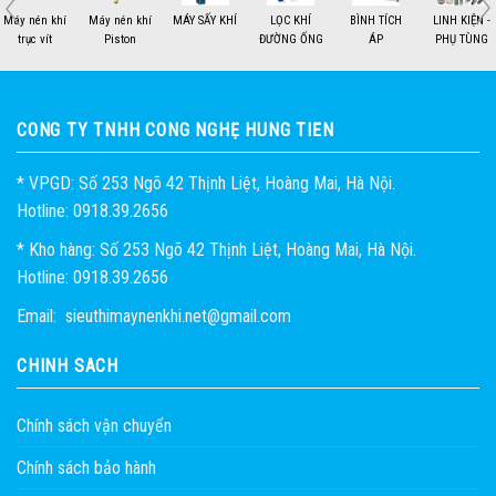
MÁY SẤY KHÍ
LỌC KHÍ
BÌNH TÍCH
LINH KIỆN -
THIẾT BỊ - KHÍ
HỎI ĐÁP
ĐƯỜNG ỐNG
ÁP
PHỤ TÙNG
NÉN
1
2
CÔNG TY TNHH CÔNG NGHỆ HÙNG TIẾN
* VPGD: Số 253 Ngõ 42 Thịnh Liệt, Hoàng Mai, Hà Nội.
Hotline: 0918.39.2656
* Kho hàng: Số 253 Ngõ 42 Thịnh Liệt, Hoàng Mai, Hà Nội.
Hotline: 0918.39.2656
Email: sieuthimaynenkhi.net@gmail.com
CHÍNH SÁCH
Chính sách vận chuyển
Chính sách bảo hành