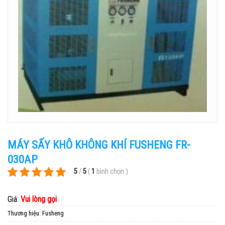
MÁY SẤY KHÔ KHÔNG KHÍ FUSHENG FR-
030AP
5
/
5
(
1
bình chọn
)
Giá:
Vui lòng gọi
Thương hiệu:
Fusheng