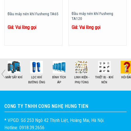
Đầu máy nén khí Fusheng
Đầu máy nén khí Fusheng TA65
TA120
Giá: Vui lòng gọi
Giá: Vui lòng gọi
MÁY SẤY KHÍ
LỌC KHÍ
BÌNH TÍCH
LINH KIỆN -
THIẾT BỊ - KHÍ
HỎI ĐÁP
ĐƯỜNG ỐNG
ÁP
PHỤ TÙNG
NÉN
1
2
CÔNG TY TNHH CÔNG NGHỆ HÙNG TIẾN
* VPGD: Số 253 Ngõ 42 Thịnh Liệt, Hoàng Mai, Hà Nội.
Hotline: 0918.39.2656