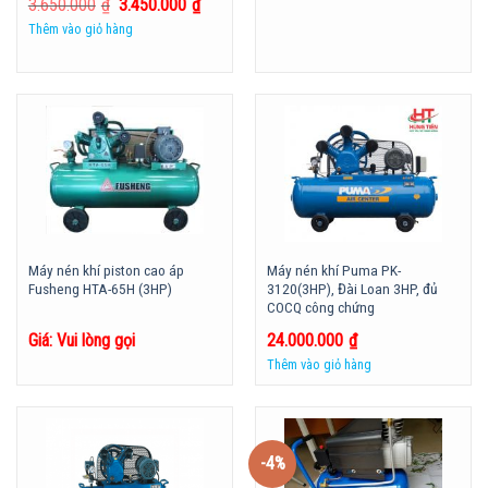
Được xếp
3.650.000
₫
3.450.000
₫
hạng
5.00
5
Thêm vào giỏ hàng
sao
Máy nén khí piston cao áp
Máy nén khí Puma PK-
Fusheng HTA-65H (3HP)
3120(3HP), Đài Loan 3HP, đủ
COCQ công chứng
Giá: Vui lòng gọi
24.000.000
₫
Thêm vào giỏ hàng
-4%