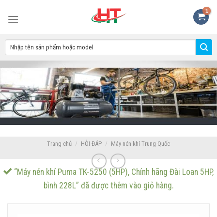
Skip
to
content
Trang chủ
/
HỎI ĐÁP
/
Máy nén khí Trung Quốc
“Máy nén khí Puma TK-5250 (5HP), Chính hãng Đài Loan 5HP,
bình 228L” đã được thêm vào giỏ hàng.