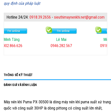
quy định của pháp luật
Hotline 24/24:
0918.39.2656
-
sieuthimaynenkhi.net@gmail.com
inh Tăng
Lê Mai
Minh Tiế
02.866.626
0946.282.567
0918.39.2
THÔNG SỐ KỸ THUẬT
ĐÁNH GIÁ VÀ BÌNH LUẬN
Máy nén khí Puma PX-30500 là dòng máy nén khí puma xuất xứ trung
quốc với công suất 30HP là dòng pittong có công suất lớn nhất,