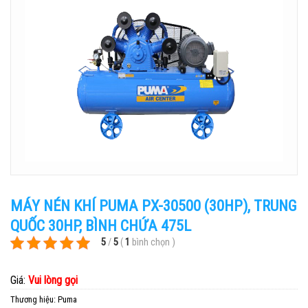
MÁY NÉN KHÍ PUMA PX-30500 (30HP), TRUNG
QUỐC 30HP, BÌNH CHỨA 475L
5
/
5
(
1
bình chọn
)
Giá:
Vui lòng gọi
Thương hiệu:
Puma