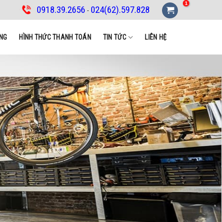
0918.39.2656
024(62).597.828
-
NG
HÌNH THỨC THANH TOÁN
TIN TỨC
LIÊN HỆ