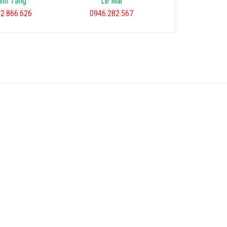
Lê Mai
Minh Tiến
Minh Nă
6.282.567
0918.39.2656
0986.992.