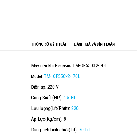
THÔNG SỐ KỸ THUẬT
ĐÁNH GIÁ VÀ BÌNH LUẬN
Máy nén khí Pegasus TM-OF550X2-70l.
TM- OF550x2- 70L
Model:
Điện áp: 220 V
Công Suất (HP):
1.5 HP
Lưu lượng(Lít/Phút):
220
Áp Lực(Kg/cm): 8
Dung tích bình chứa(Lít):
70 Lít