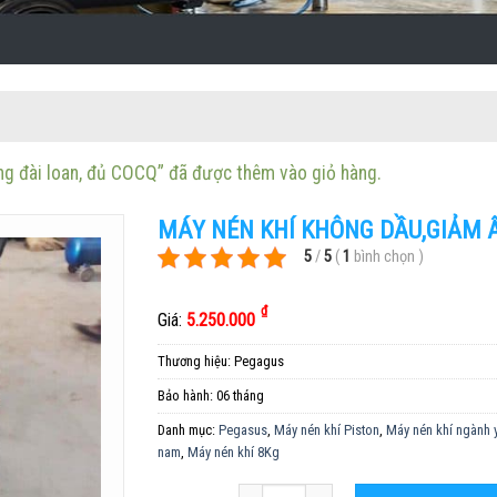
g đài loan, đủ COCQ” đã được thêm vào giỏ hàng.
MÁY NÉN KHÍ KHÔNG DẦU,GIẢM Â
5
/
5
(
1
bình chọn
)
₫
Giá:
5.250.000
Thương hiệu:
Pegagus
Bảo hành:
06 tháng
Danh mục:
Pegasus
,
Máy nén khí Piston
,
Máy nén khí ngành y
nam
,
Máy nén khí 8Kg
Số lượng