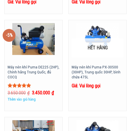
Giá: Vui lòng gọi
Giá: Vui lòng gọi
-5%
HẾT HÀNG
Máy nén khí Puma DE225 (2HP),
Máy nén khí Puma PX-30500
Chính hãng Trung Quốc, đủ
(30HP), Trung quốc 30HP, bình
COCQ
chứa 475L
Giá: Vui lòng gọi
Được xếp
3.650.000
₫
3.450.000
₫
hạng
5.00
5
Thêm vào giỏ hàng
sao