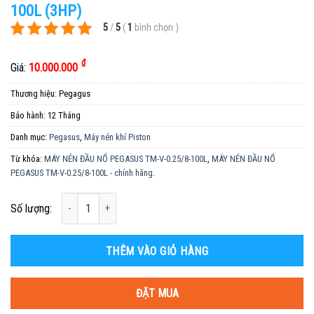
100L (3HP)
5
/
5
(
1
bình chọn
)
₫
Giá:
10.000.000
Thương hiệu:
Pegagus
Bảo hành:
12 Tháng
Danh mục:
Pegasus
,
Máy nén khí Piston
Từ khóa:
MÁY NÉN ĐẦU NỔ PEGASUS TM-V-0.25/8-100L
,
MÁY NÉN ĐẦU NỔ
PEGASUS TM-V-0.25/8-100L - chính hãng.
Số lượng
Số lượng:
THÊM VÀO GIỎ HÀNG
ĐẶT MUA