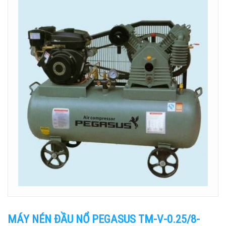
MÁY NÉN ĐẦU NỔ PEGASUS TM-V-0.25/8-