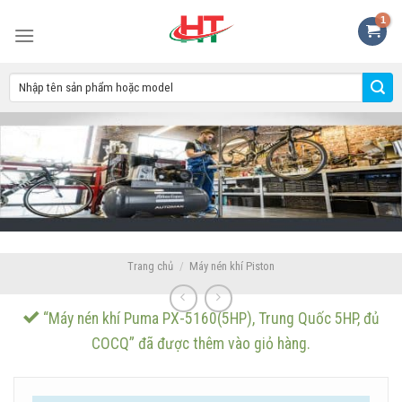
Skip
to
content
Trang chủ
/
Máy nén khí Piston
“Máy nén khí Puma PX-5160(5HP), Trung Quốc 5HP, đủ
COCQ” đã được thêm vào giỏ hàng.