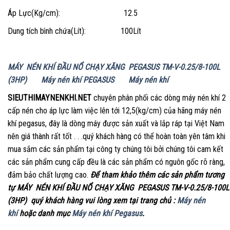
Áp Lực(Kg/cm): 12.5
Dung tích bình chứa(Lít): 100Lít
MÁY NÉN KHÍ ĐẦU NỔ CHẠY XĂNG PEGASUS TM-V-0.25/8-100L
(3HP)
Máy nén khí PEGASUS
Máy nén khí
SIEUTHIMAYNENKHI.NET
chuyên phân phối các dòng máy nén khí 2
cấp nén cho áp lực làm việc lên tới 12,5(kg/cm) của hãng máy nén
khí pegasus, đây là dòng máy được sản xuất và lắp ráp tại Việt Nam
nên giá thành rất tốt . . .quý khách hàng có thể hoàn toàn yên tâm khi
mua sắm các sản phẩm tại công ty chúng tôi bởi chúng tôi cam kết
các sản phẩm cung cấp đều là các sản phẩm có nguôn gốc rõ ràng,
đảm bảo chất lượng cao.
Để tham khảo thêm các s
ản phẩm tương
tự MÁY NÉN KHÍ ĐẦU NỔ CHẠY XĂNG PEGASUS TM-V-0.25/8-100L
(3HP) quý khách hàng vui lòng xem tại trang chủ :
Máy nén
khí
hoặc danh mục
Máy nén khí Pegasus
.