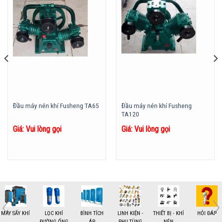
Đầu máy nén khí Fusheng
Đầu máy nén khí Fusheng TA65
TA120
Giá: Vui lòng gọi
Giá: Vui lòng gọi
MÁY SẤY KHÍ
LỌC KHÍ
BÌNH TÍCH
LINH KIỆN -
THIẾT BỊ - KHÍ
HỎI ĐÁP
ĐƯỜNG ỐNG
ÁP
PHỤ TÙNG
NÉN