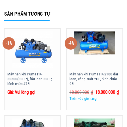
SẢN PHẨM TƯƠNG TỰ
-1%
-4%
Máy nén khí Puma PK-
Máy nén khí Puma PK-2100 đài
30500(30HP), Đài loan 30HP,
loan, công suất 2HP, bình chứa
bình chứa 475L
95L
Giá: Vui lòng gọi
18.800.000
₫
18.000.000
₫
Thêm vào giỏ hàng