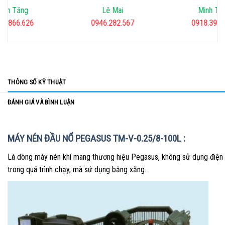
inh Tăng
Lê Mai
Minh Tiế
02.866.626
0946.282.567
0918.39.2
THÔNG SỐ KỸ THUẬT
ĐÁNH GIÁ VÀ BÌNH LUẬN
MÁY NÉN ĐẦU NỔ PEGASUS TM-V-0.25/8-100L :
Là dòng máy nén khí mang thương hiệu Pegasus, không sử dụng điện
trong quá trình chạy, mà sử dụng bằng xăng.