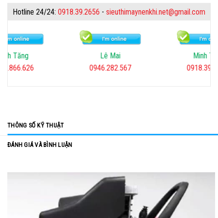
Hotline 24/24:
0918.39.2656
-
sieuthimaynenkhi.net@gmail.com
inh Tăng
Lê Mai
Minh Tiế
02.866.626
0946.282.567
0918.39.2
THÔNG SỐ KỸ THUẬT
ĐÁNH GIÁ VÀ BÌNH LUẬN