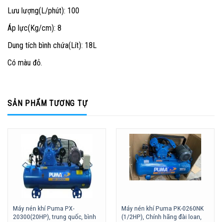
Lưu lượng(L/phút): 100
Áp lực(Kg/cm): 8
Dung tích bình chứa(Lít): 18L
Có màu đỏ.
SẢN PHẨM TƯƠNG TỰ
Máy nén khí Puma PX-
Máy nén khí Puma PK-0260NK
20300(20HP), trung quốc, bình
(1/2HP), Chính hãng đài loan,