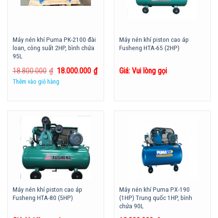
Máy nén khí Puma PK-2100 đài
Máy nén khí piston cao áp
loan, công suất 2HP, bình chứa
Fusheng HTA-65 (2HP)
95L
18.800.000
₫
18.000.000
₫
Giá: Vui lòng gọi
Thêm vào giỏ hàng
Máy nén khí piston cao áp
Máy nén khí Puma PX-190
Fusheng HTA-80 (5HP)
(1HP) Trung quốc 1HP, bình
chứa 90L