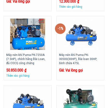
Giá: Vui lòng gọi
12.300.000
₫
Thêm vào giỏ hàng
-1%
Máy nén khí Puma PK-7250A
Máy nén khí Puma PK-
(7.5HP), chính hãng Đài Loan,
30500(30HP), Đài loan 30HP,
đủ COCQ công chứng
bình chứa 475L
50.850.000
₫
Giá: Vui lòng gọi
Thêm vào giỏ hàng