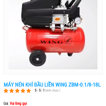
MÁY NÉN KHÍ ĐẦU LIỀN WING ZBM-0.1/8-18L
5
/
5
(
1
bình chọn
)
Giá:
Vui lòng gọi