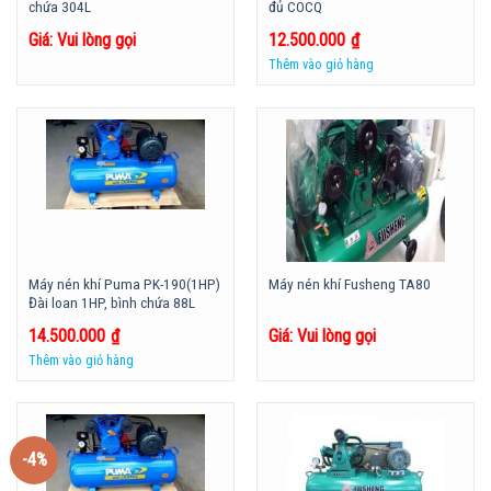
chứa 304L
đủ COCQ
Giá: Vui lòng gọi
12.500.000
₫
Thêm vào giỏ hàng
Máy nén khí Puma PK-190(1HP)
Máy nén khí Fusheng TA80
Đài loan 1HP, bình chứa 88L
14.500.000
₫
Giá: Vui lòng gọi
Thêm vào giỏ hàng
-4%