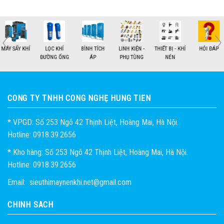
MÁY SẤY KHÍ
LỌC KHÍ
BÌNH TÍCH
LINH KIỆN -
THIẾT BỊ - KHÍ
HỎI ĐÁP
ĐƯỜNG ỐNG
ÁP
PHỤ TÙNG
NÉN
1
2
CÔNG TY TNHH CÔNG NGHỆ HÙNG TIẾN
* VPGD: Số 253 Ngõ 42 Thịnh Liệt, Hoàng Mai, Hà Nội.
Hotline: 0918.39.2656
* Kho hàng: Số 253 Ngõ 42 Thịnh Liệt, Hoàng Mai, Hà Nội.
Hotline: 0918.39.2656
Email: sieuthimaynenkhi.net@gmail.com
CHÍNH SÁCH