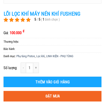
LÕI LỌC KHÍ MÁY NÉN KHÍ FUSHENG
5
/
5
(
1
bình chọn
)
₫
Giá:
100.000
Thương hiệu:
Bảo hành:
Danh mục:
Phụ tùng Piston
,
Lọc khí
,
LINH KIỆN - PHỤ TÙNG
Số lượng
Số lượng:
THÊM VÀO GIỎ HÀNG
ĐẶT MUA