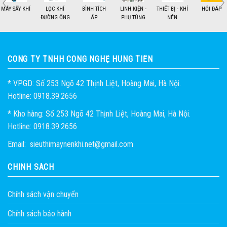
MÁY SẤY KHÍ
LỌC KHÍ
BÌNH TÍCH
LINH KIỆN -
THIẾT BỊ - KHÍ
HỎI ĐÁP
ĐƯỜNG ỐNG
ÁP
PHỤ TÙNG
NÉN
1
2
CÔNG TY TNHH CÔNG NGHỆ HÙNG TIẾN
* VPGD: Số 253 Ngõ 42 Thịnh Liệt, Hoàng Mai, Hà Nội.
Hotline: 0918.39.2656
* Kho hàng: Số 253 Ngõ 42 Thịnh Liệt, Hoàng Mai, Hà Nội.
Hotline: 0918.39.2656
Email: sieuthimaynenkhi.net@gmail.com
CHÍNH SÁCH
Chính sách vận chuyển
Chính sách bảo hành