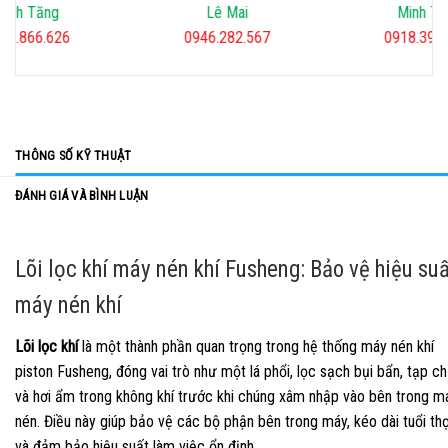
inh Tăng
Lê Mai
Minh Tiế
02.866.626
0946.282.567
0918.39.2
THÔNG SỐ KỸ THUẬT
ĐÁNH GIÁ VÀ BÌNH LUẬN
Lõi lọc khí máy nén khí Fusheng: Bảo vệ hiệu su
máy nén khí
Lõi lọc khí
là một thành phần quan trọng trong hệ thống máy nén khí
piston Fusheng, đóng vai trò như một lá phổi, lọc sạch bụi bẩn, tạp ch
và hơi ẩm trong không khí trước khi chúng xâm nhập vào bên trong m
nén. Điều này giúp bảo vệ các bộ phận bên trong máy, kéo dài tuổi th
và đảm bảo hiệu suất làm việc ổn định.