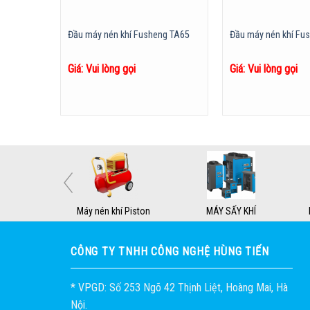
i PLUS 55-
Đầu máy nén khí Fusheng TA65
Đầu máy nén khí Fu
Giá: Vui lòng gọi
Giá: Vui lòng gọi
í trục vít
Máy nén khí Piston
MÁY SẤY KHÍ
1
CÔNG TY TNHH CÔNG NGHỆ HÙNG TIẾN
2
* VPGD: Số 253 Ngõ 42 Thịnh Liệt, Hoàng Mai, Hà
Nội.