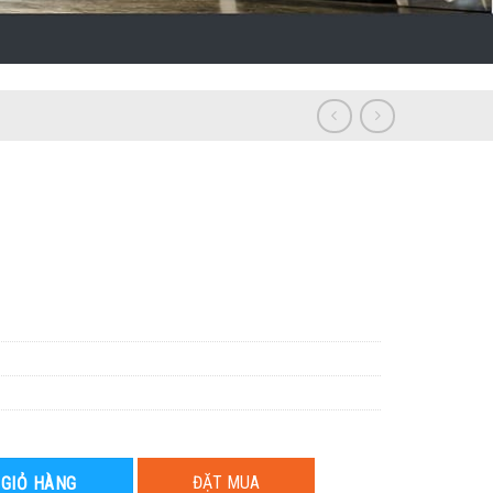
ĐẶT MUA
 GIỎ HÀNG