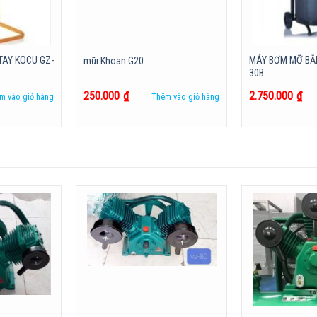
TAY KOCU GZ-
MÁY BƠM MỠ BẰN
mũi Khoan G20
30B
250.000
₫
2.750.000
₫
m vào giỏ hàng
Thêm vào giỏ hàng