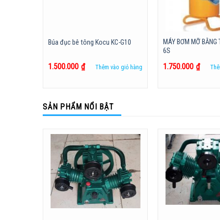
MÁY BƠM MỠ BẰNG 
Búa đục bê tông Kocu KC-G10
6S
1.500.000
₫
1.750.000
₫
Thêm vào giỏ hàng
Thê
SẢN PHẨM NỔI BẬT