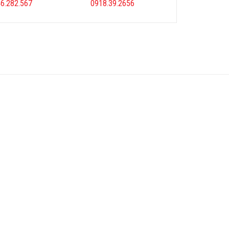
6.282.567
0918.39.2656
0986.992.