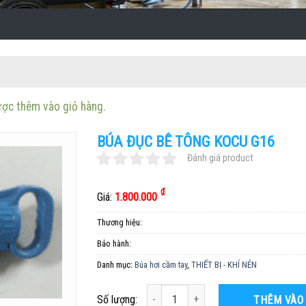
ợc thêm vào giỏ hàng.
BÚA ĐỤC BÊ TÔNG KOCU G16
Đánh giá product
₫
Giá:
1.800.000
Thương hiệu:
Bảo hành:
Danh mục:
Búa hơi cầm tay
,
THIẾT BỊ - KHÍ NÉN
Số lượng
Số lượng:
THÊM VÀO