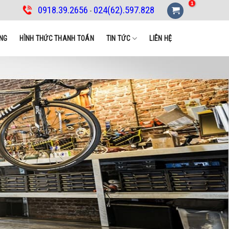
0918.39.2656
024(62).597.828
-
NG
HÌNH THỨC THANH TOÁN
TIN TỨC
LIÊN HỆ