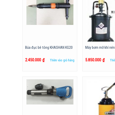
Búa đục bê tông KHASHAN KG20
Máy bơm mỡ khí ne
2.450.000
₫
5.850.000
₫
Thêm vào giỏ hàng
Thê