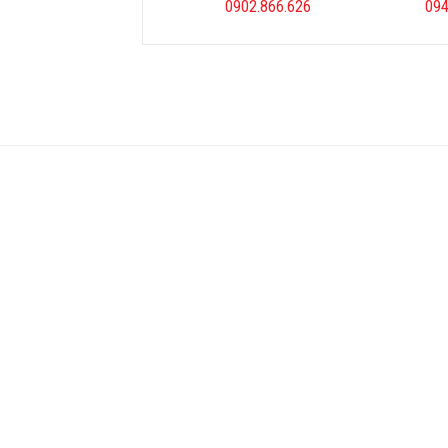
0902.866.626
094