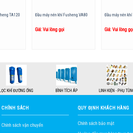
sheng TA120
Đầu máy nén khí Fusheng VA80
Đầu máy nén khí
Giá: Vui lòng gọi
Giá: Vui lòng gọ
LỌC KHÍ ĐƯỜNG ỐNG
BÌNH TÍCH ÁP
LINH KIỆN - PHỤ TÙN
CHÍNH SÁCH
QUY ĐỊNH KHÁCH HÀNG
Chính sách bảo mật
Chính sách vận chuyển