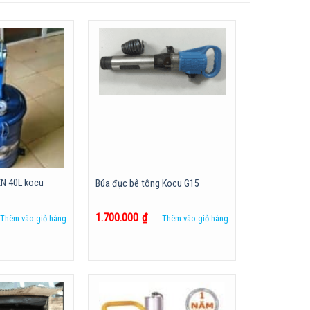
N 40L kocu
Búa đục bê tông Kocu G15
1.700.000
₫
Thêm vào giỏ hàng
Thêm vào giỏ hàng