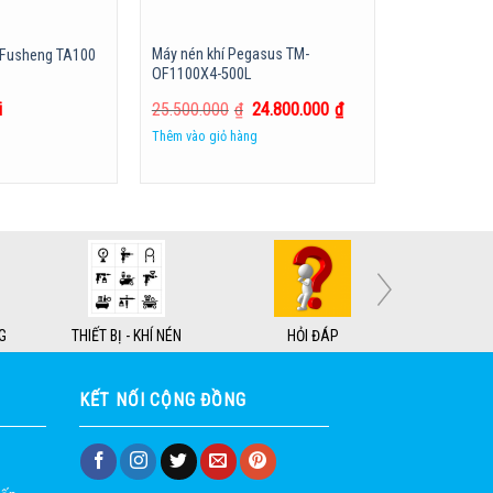
Máy nén khí Pegasus TM-
 Fusheng TA100
OF1100X4-500L
i
25.500.000
₫
24.800.000
₫
Thêm vào giỏ hàng
G
THIẾT BỊ - KHÍ NÉN
HỎI ĐÁP
KẾT NỐI CỘNG ĐỒNG