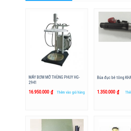
MÁY BƠM MỠ THÙNG PHUY HG-
Búa đục bê tông K
2941
16.950.000
₫
1.350.000
₫
Thêm vào giỏ hàng
Thê