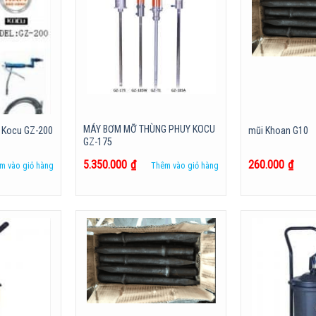
MÁY BƠM MỠ THÙNG PHUY KOCU
́n Kocu GZ-200
mũi Khoan G10
GZ-175
5.350.000
₫
260.000
₫
m vào giỏ hàng
Thêm vào giỏ hàng