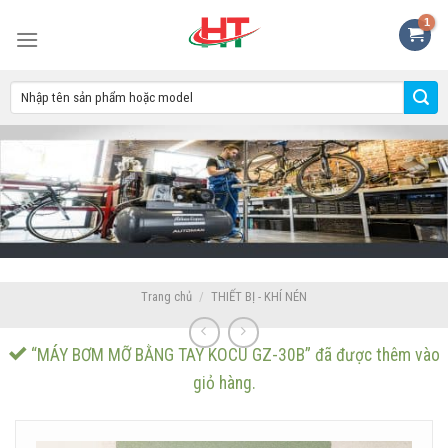
Skip
to
content
Trang chủ
/
THIẾT BỊ - KHÍ NÉN
“MÁY BƠM MỠ BẰNG TAY KOCU GZ-30B” đã được thêm vào
giỏ hàng.