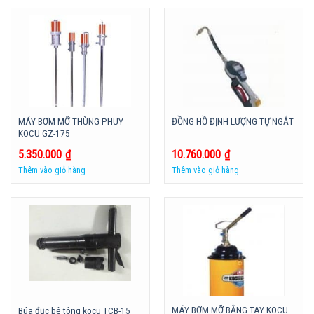
MÁY BƠM MỠ THÙNG PHUY
ĐỒNG HỒ ĐỊNH LƯỢNG TỰ NGẮT
KOCU GZ-175
5.350.000
₫
10.760.000
₫
Thêm vào giỏ hàng
Thêm vào giỏ hàng
MÁY BƠM MỠ BẰNG TAY KOCU
Búa đục bê tông kocu TCB-15