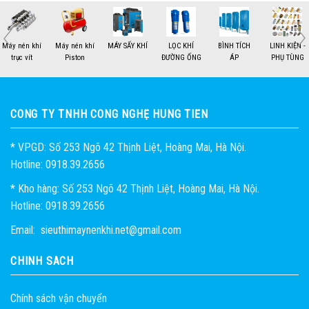
MÁY SẤY KHÍ
LỌC KHÍ
BÌNH TÍCH
LINH KIỆN -
THIẾT BỊ - KHÍ
HỎI ĐÁ
ĐƯỜNG ỐNG
ÁP
PHỤ TÙNG
NÉN
1
2
CÔNG TY TNHH CÔNG NGHỆ HÙNG TIẾN
* VPGD: Số 253 Ngõ 42 Thịnh Liệt, Hoàng Mai, Hà Nội.
Hotline: 0918.39.2656
* Kho hàng: Số 253 Ngõ 42 Thịnh Liệt, Hoàng Mai, Hà Nội.
Hotline: 0918.39.2656
Email: sieuthimaynenkhi.net@gmail.com
CHÍNH SÁCH
Chính sách vận chuyển