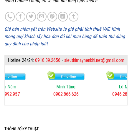
hàng Online chúng tôi sẽ làm hài lòng Quý khách.
Giá bán niêm yết trên Website là giá phải tính thuế VAT. Kính
mong quý khách lấy hóa đơn đỏ khi mua hàng để tuân thủ đúng
quy định của pháp luật
Hotline 24/24:
0918.39.2656
-
sieuthimaynenkhi.net@gmail.com
Minh Tăng
Lê Mai
Minh 
0902.866.626
0946.282.567
0918.39
THÔNG SỐ KỸ THUẬT