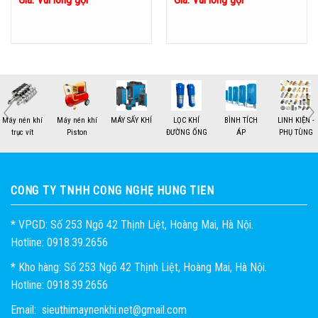
MÁY SẤY KHÍ
LỌC KHÍ
BÌNH TÍCH
LINH KIỆN -
THIẾT BỊ - KHÍ
HỎI ĐÁP
ĐƯỜNG ỐNG
ÁP
PHỤ TÙNG
NÉN
1
2
CÔNG TY TNHH CÔNG NGHỆ HÙNG TIẾN
* VPGD: Số 253 Ngõ 42 Thịnh Liệt, Hoàng Mai, Hà Nội.
Hotline: 0918.39.2656
* Kho hàng: Số 253 Ngõ 42 Thịnh Liệt, Hoàng Mai, Hà Nội.
Hotline: 0918.39.2656
Email: sieuthimaynenkhi.net@gmail.com