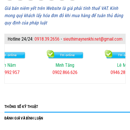
Giá bán niêm yết trên Website là giá phải tính thuế VAT. Kính
mong quý khách lấy hóa đơn đỏ khi mua hàng để tuân thủ đúng
quy định của pháp luật
Hotline 24/24:
0918.39.2656
-
sieuthimaynenkhi.net@gmail.com
Minh Tăng
Lê Mai
Minh Ti
902.866.626
0946.282.567
0918.39.
THÔNG SỐ KỸ THUẬT
ĐÁNH GIÁ VÀ BÌNH LUẬN