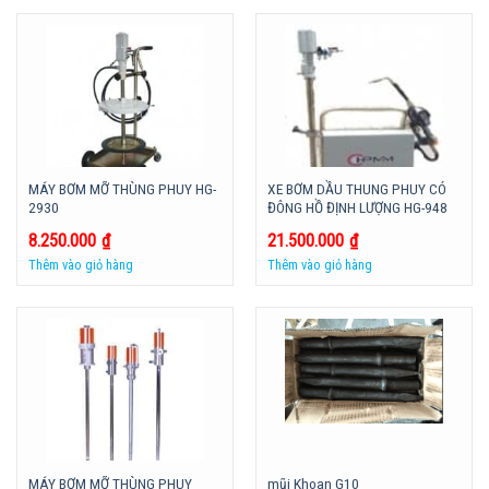
MÁY BƠM MỠ THÙNG PHUY HG-
XE BƠM DẦU THUNG PHUY CÓ
2930
ĐÔNG HỒ ĐỊNH LƯỢNG HG-948
8.250.000
₫
21.500.000
₫
Thêm vào giỏ hàng
Thêm vào giỏ hàng
MÁY BƠM MỠ THÙNG PHUY
mũi Khoan G10