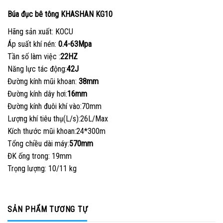
Búa đục bê tông KHASHAN KG10
Hãng sản xuất: KOCU
Áp suất khí nén:
0.4-63Mpa
Tần số làm việc :
22HZ
Năng lực tác động:
42J
Đường kính mũi khoan:
38mm
Đường kính dây hơi:
16mm
Đường kính đuôi khí vào:70mm
Lượng khí tiêu thụ(L/s):26L/Max
Kích thước mũi khoan:24*300m
Tổng chiều dài máy:
570mm
ĐK ống trong: 19mm
Trọng lượng: 10/11 kg
SẢN PHẨM TƯƠNG TỰ