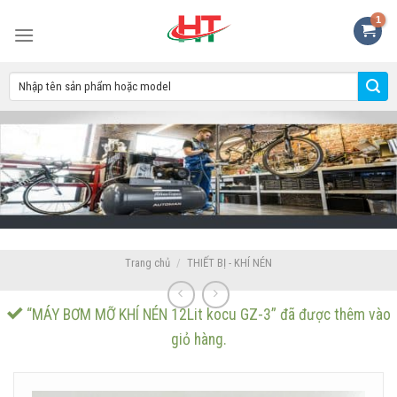
Skip
to
content
Trang chủ
/
THIẾT BỊ - KHÍ NÉN
“MÁY BƠM MỠ KHÍ NÉN 12Lit kocu GZ-3” đã được thêm vào
giỏ hàng.