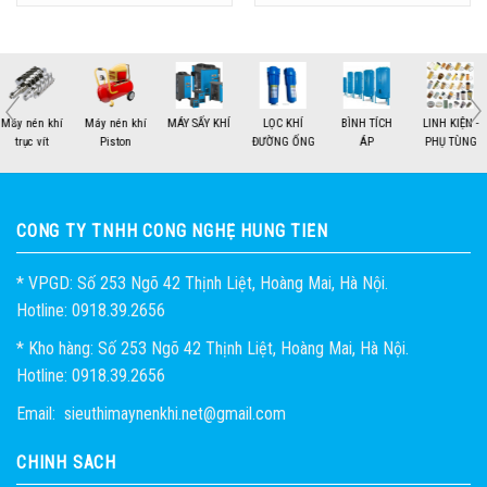
MÁY SẤY KHÍ
LỌC KHÍ
BÌNH TÍCH
LINH KIỆN -
THIẾT BỊ - KHÍ
HỎI ĐÁP
ĐƯỜNG ỐNG
ÁP
PHỤ TÙNG
NÉN
1
2
CÔNG TY TNHH CÔNG NGHỆ HÙNG TIẾN
* VPGD: Số 253 Ngõ 42 Thịnh Liệt, Hoàng Mai, Hà Nội.
Hotline: 0918.39.2656
* Kho hàng: Số 253 Ngõ 42 Thịnh Liệt, Hoàng Mai, Hà Nội.
Hotline: 0918.39.2656
Email: sieuthimaynenkhi.net@gmail.com
CHÍNH SÁCH