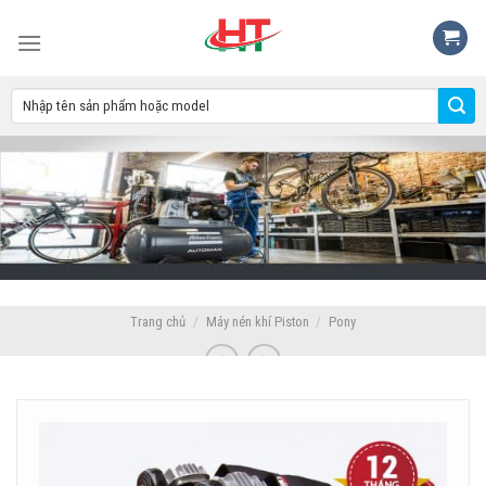
Skip
to
content
Trang chủ
/
Máy nén khí Piston
/
Pony