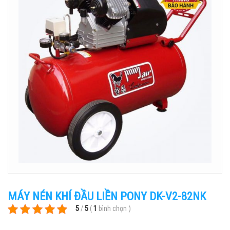
MÁY NÉN KHÍ ĐẦU LIỀN PONY DK-V2-82NK
5
/
5
(
1
bình chọn
)