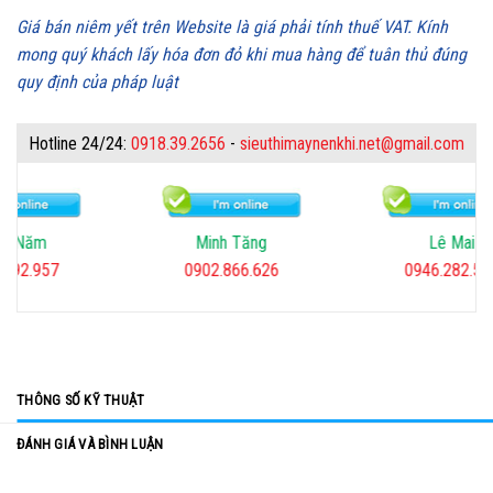
Giá bán niêm yết trên Website là giá phải tính thuế VAT. Kính
mong quý khách lấy hóa đơn đỏ khi mua hàng để tuân thủ đúng
quy định của pháp luật
Hotline 24/24:
0918.39.2656
-
sieuthimaynenkhi.net@gmail.com
Minh Tăng
Lê Mai
Minh Ti
02.866.626
0946.282.567
0918.39.
THÔNG SỐ KỸ THUẬT
ĐÁNH GIÁ VÀ BÌNH LUẬN