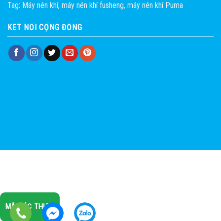
Tag:
Máy nén khí
,
máy nén khí fusheng
,
máy nén khí Puma
KẾT NỐI CỘNG ĐỒNG
MÃ XÁC THỰC: